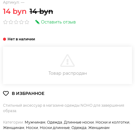
Артикул:
—
14 byn
14 byn
Оставить отзыв
В КОРЗИНУ
Товар распродан
Стильный аксессуар в магазине одежды NOHO для завершения
образа.
Категории:
Мужчинам
,
Одежда
,
Длинные носки
,
Носки и колготки
,
Женщинам
,
Носки
,
Носки длинные
,
Одежда
,
Женщинам