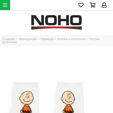
Главная
Женщинам
Одежда
Носки и колготки
Носки
длинные