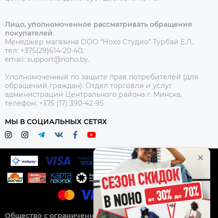
Лицо, уполномоченное рассматривать обращения
покупателей
:
Менеджер магазина ООО “Нохо Студио”
Турбай Е.Л.,
тел: +375(29)614-20-40,
email: support@noho.by.
Уполномоченный по защите прав потребителей (для
обращений граждан):
Отдел торговли и услуг
администрации Центрального района г. Минска,
телефон: +375 (17) 390-42-95
МЫ В СОЦИАЛЬНЫХ СЕТЯХ
Общество с ограниченной ответственностью “Нохо