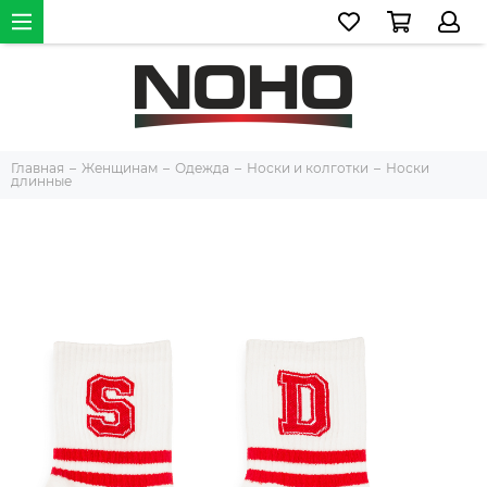
Главная
Женщинам
Одежда
Носки и колготки
Носки
длинные