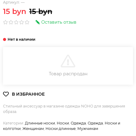
Артикул:
—
15 byn
15 byn
Оставить отзыв
В КОРЗИНУ
Товар распродан
Стильный аксессуар в магазине одежды NOHO для завершения
образа.
Категории:
Длинные носки
,
Носки
,
Одежда
,
Одежда
,
Носки и
колготки
,
Женщинам
,
Носки длинные
,
Мужчинам