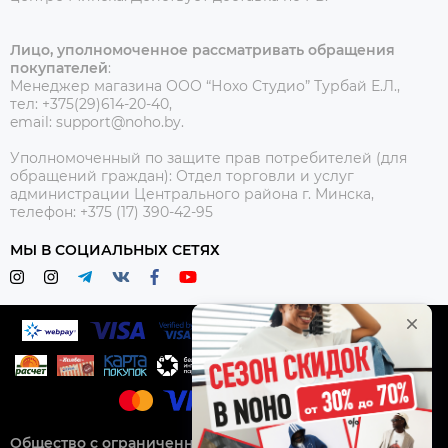
Лицо, уполномоченное рассматривать обращения
покупателей
:
Менеджер магазина ООО “Нохо Студио”
Турбай Е.Л.,
тел: +375(29)614-20-40,
email: support@noho.by.
Уполномоченный по защите прав потребителей (для
обращений граждан):
Отдел торговли и услуг
администрации Центрального района г. Минска,
телефон: +375 (17) 390-42-95
МЫ В СОЦИАЛЬНЫХ СЕТЯХ
Общество с ограниченной ответственностью “Нохо