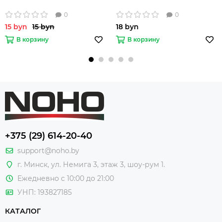
0
0
15 byn
15 byn
18 byn
В корзину
В корзину
+375 (29) 614-20-40
support@noho.by
г. Минск, ул. Немига 3, этаж 3, шоу-рум 1.
Ежедневно с 10:00 до 21:00
УНП: 193827185
КАТАЛОГ