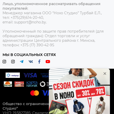
Лицо, уполномоченное рассматривать обращения
покупателей
:
Менеджер магазина ООО “Нохо Студио”
Турбай Е.Л.,
тел: +375(29)614-20-40,
email: support@noho.by.
Уполномоченный по защите прав потребителей (для
обращений граждан):
Отдел торговли и услуг
администрации Центрального района г. Минска,
телефон: +375 (17) 390-42-95
МЫ В СОЦИАЛЬНЫХ СЕТЯХ
Общество с ограниченной ответственностью “Нохо
Студио”
УНП: 193827185; Свидетельство о гос. регистрации №