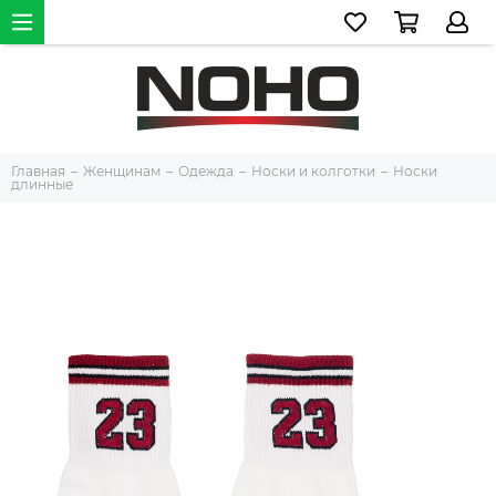
Главная
Женщинам
Одежда
Носки и колготки
Носки
длинные