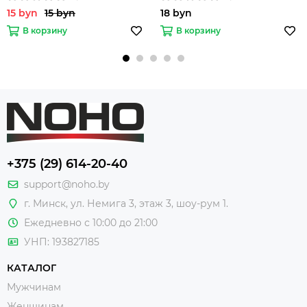
15 byn
15 byn
18 byn
В корзину
В корзину
+375 (29) 614-20-40
support@noho.by
г. Минск, ул. Немига 3, этаж 3, шоу-рум 1.
Ежедневно с 10:00 до 21:00
УНП: 193827185
КАТАЛОГ
Мужчинам
Женщинам