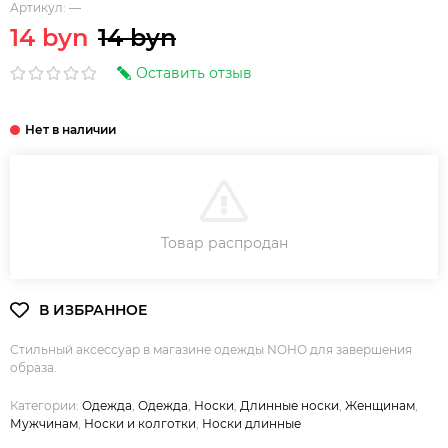
Артикул:
—
14 byn
14 byn
Оставить отзыв
В КОРЗИНУ
Товар распродан
Стильный аксессуар в магазине одежды NOHO для завершения
образа.
Категории:
Одежда
,
Одежда
,
Носки
,
Длинные носки
,
Женщинам
,
Мужчинам
,
Носки и колготки
,
Носки длинные