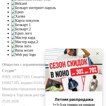
Общество с ограниченной ответственностью “Нохо
Студио”
УНП: 193827185; Свидетельство о гос. регистрации №
193827185, выдано 03.01.2025
Минским городским исполнительным комитетом.
Номер в Торговом реестре Республики Беларусь: № 778224 от
25.05.2026