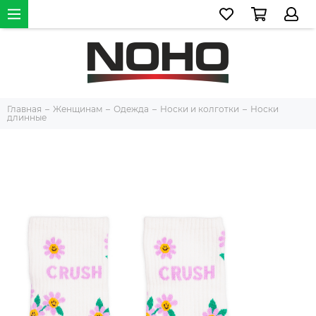
Главная
Женщинам
Одежда
Носки и колготки
Носки
длинные