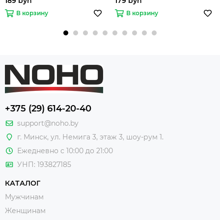
189 byn
179 byn
В корзину
В корзину
+375 (29) 614-20-40
support@noho.by
г. Минск, ул. Немига 3, этаж 3, шоу-рум 1.
Ежедневно с 10:00 до 21:00
УНП: 193827185
КАТАЛОГ
Мужчинам
Женщинам