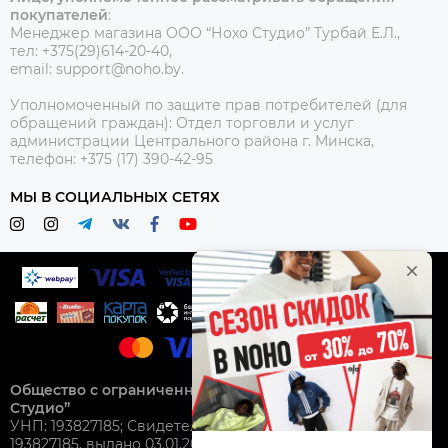
покупателей
:
Менеджер магазина ООО “Нохо Студио”
Турбай Е.Л.,
тел: +375(29)614-20-40,
email: support@noho.by.
Уполномоченный по защите прав потребителей (для
обращений граждан):
Отдел торговли и услуг
администрации Центрального района г. Минска,
телефон: +375 (17) 390-42-95
МЫ В СОЦИАЛЬНЫХ СЕТЯХ
Общество с ограниченной ответственностью “Нохо
Студио”
УНП: 193827185; Свидетельство о гос. регистрации №
193827185, выдано 03.01.2025