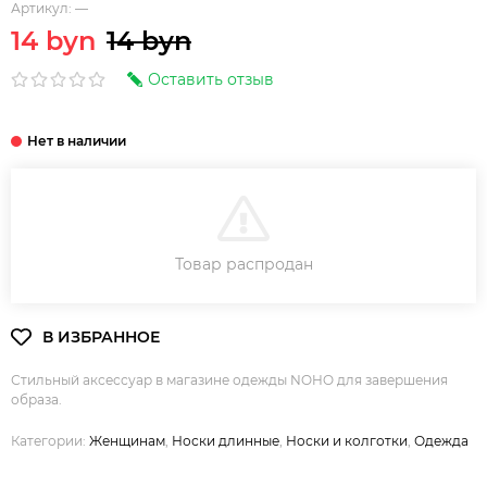
Артикул:
—
14 byn
14 byn
Оставить отзыв
В КОРЗИНУ
Товар распродан
Стильный аксессуар в магазине одежды NOHO для завершения
образа.
Категории:
Женщинам
,
Носки длинные
,
Носки и колготки
,
Одежда