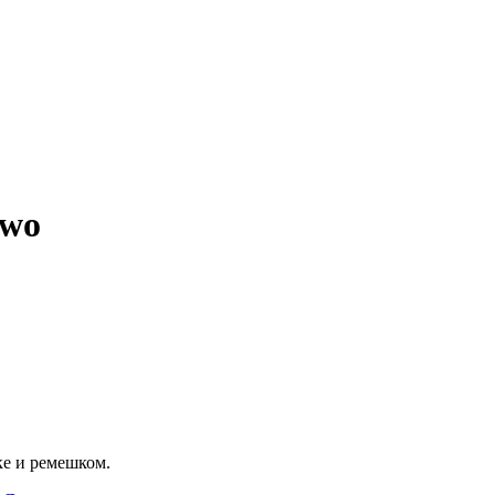
Two
ке и ремешком.