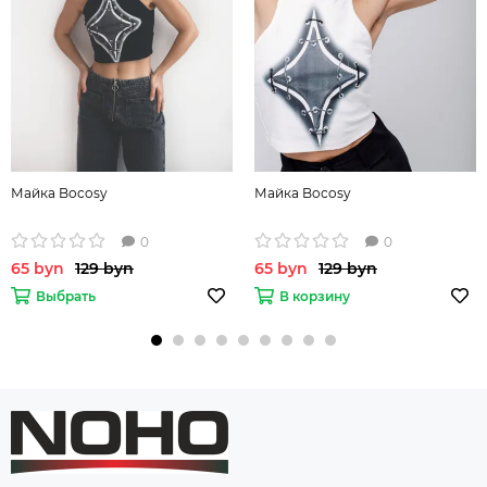
Майка Bocosy
Майка Bocosy
0
0
65 byn
129 byn
65 byn
129 byn
Выбрать
В корзину