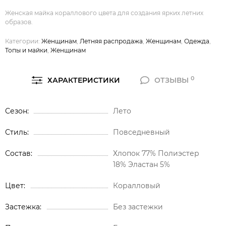
Женская майка кораллового цвета для создания ярких летних
образов.
Категории:
Женщинам
,
Летняя распродажа
,
Женщинам
,
Одежда
,
Топы и майки
,
Женщинам
0
ХАРАКТЕРИСТИКИ
ОТЗЫВЫ
Сезон
Лето
Стиль
Повседневный
Состав
Хлопок 77% Полиэстер
18% Эластан 5%
Цвет
Коралловый
Застежка
Без застежки