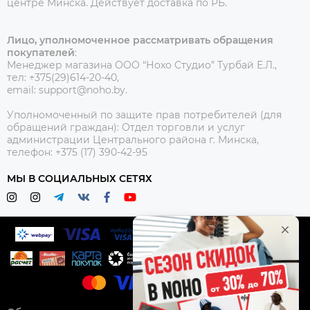
центре Минска.
Действует доставка по РБ.
Лицо, уполномоченное рассматривать обращения
покупателей
:
Менеджер магазина ООО “Нохо Студио”
Турбай Е.Л.,
тел: +375(29)614-20-40,
email: support@noho.by.
Уполномоченный по защите прав потребителей (для
обращений граждан):
Отдел торговли и услуг
администрации Центрального района г. Минска,
телефон: +375 (17) 390-42-95
МЫ В СОЦИАЛЬНЫХ СЕТЯХ