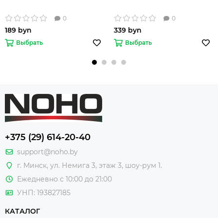
0
0
189 byn
339 byn
Выбрать
Выбрать
+375 (29) 614-20-40
support@noho.by
г. Минск, ул. Немига 3, этаж 3, шоу-рум 1.
Ежедневно с 10:00 до 21:00
УНП: 193827185
КАТАЛОГ