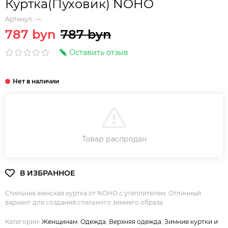
Куртка(Пуховик) NOHO
Артикул:
—
787 byn
787 byn
Оставить отзыв
В КОРЗИНУ
Товар распродан
Стильная женская куртка от NOHO с утеплителем. Отличный
вариант для создания стильного зимнего образа.
Категории:
Женщинам
,
Одежда
,
Верхняя одежда
,
Зимние куртки и