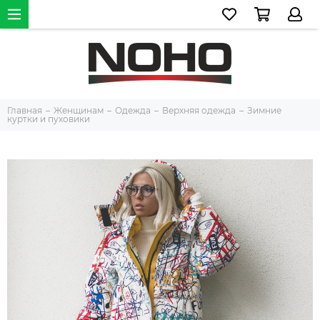
Главная
Женщинам
Одежда
Верхняя одежда
Зимние
куртки и пуховики