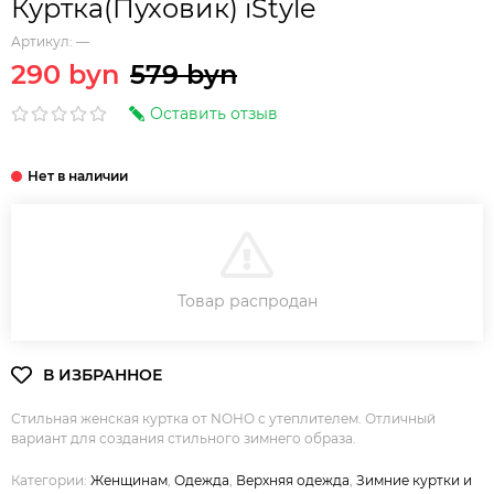
Куртка(Пуховик) iStyle
Артикул:
—
290 byn
579 byn
Оставить отзыв
В КОРЗИНУ
Товар распродан
Стильная женская куртка от NOHO с утеплителем. Отличный
вариант для создания стильного зимнего образа.
Категории:
Женщинам
,
Одежда
,
Верхняя одежда
,
Зимние куртки и