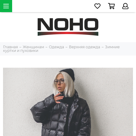
Главная
Женщинам
Одежда
Верхняя одежда
Зимние
куртки и пуховики