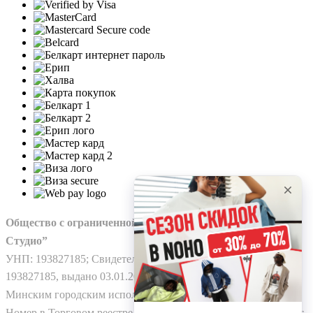
Общество с ограниченной ответственностью “Нохо
Студио”
УНП: 193827185; Свидетельство о гос. регистрации №
193827185, выдано 03.01.2025
Минским городским исполнительным комитетом.
Номер в Торговом реестре Республики Беларусь: № 778224 от