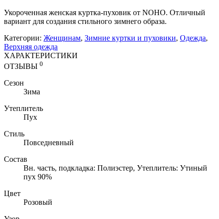
Укороченная женская куртка-пуховик от NOHO. Отличный
вариант для создания стильного зимнего образа.
Категории:
Женщинам
,
Зимние куртки и пуховики
,
Одежда
,
Верхняя одежда
ХАРАКТЕРИСТИКИ
0
ОТЗЫВЫ
Сезон
Зима
Утеплитель
Пух
Стиль
Повседневный
Состав
Вн. часть, подкладка: Полиэстер, Утеплитель: Утиный
пух 90%
Цвет
Розовый
Узор