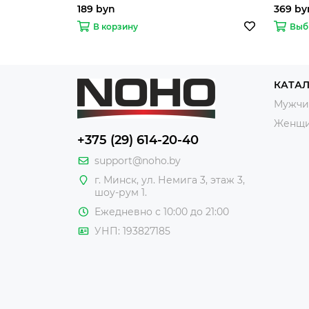
189 byn
369 by
В корзину
Выб
КАТА
Мужчи
Женщ
+375 (29) 614-20-40
support@noho.by
г. Минск, ул. Немига 3, этаж 3,
шоу-рум 1.
Ежедневно с 10:00 до 21:00
УНП: 193827185