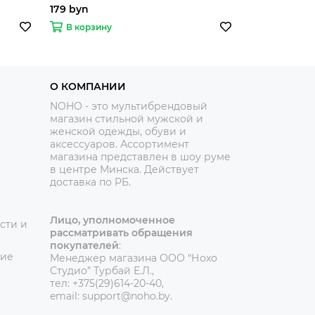
179 byn
139 byn
В корзину
В корзину
О КОМПАНИИ
NOHO - это мультибрендовый
магазин стильной мужской и
женской одежды, обуви и
аксессуаров. Ассортимент
магазина представлен в шоу руме
в центре Минска.
Действует
доставка по РБ.
Лицо, уполномоченное
сти и
рассматривать обращения
покупателей
:
ние
Менеджер магазина ООО “Нохо
Студио”
Турбай Е.Л.,
тел: +375(29)614-20-40,
email: support@noho.by.