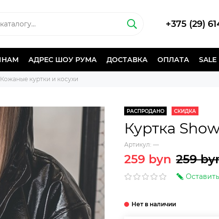
+375 (29) 6
ИНАМ
АДРЕС ШОУ РУМА
ДОСТАВКА
ОПЛАТА
SALE
Кожаные куртки и косухи
РАСПРОДАНО
СКИДКА
Куртка Sho
Артикул:
—
259 byn
259 by
Оставить