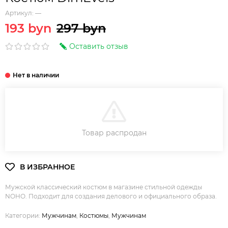
Артикул:
—
193 byn
297 byn
Оставить отзыв
В КОРЗИНУ
Товар распродан
Мужской классический костюм в магазине стильной одежды
NOHO. Подходит для создания делового и официального образа.
Категории:
Мужчинам
,
Костюмы
,
Мужчинам