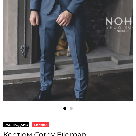
РАСПРОДАНО
СКИДКА
Костюм Corey Fildman