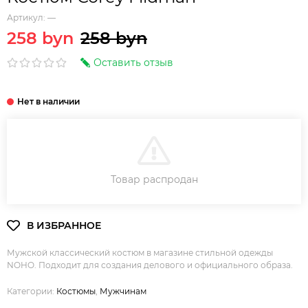
Артикул:
—
258 byn
258 byn
Оставить отзыв
В КОРЗИНУ
Товар распродан
Мужской классический костюм в магазине стильной одежды
NOHO. Подходит для создания делового и официального образа.
Категории:
Костюмы
,
Мужчинам