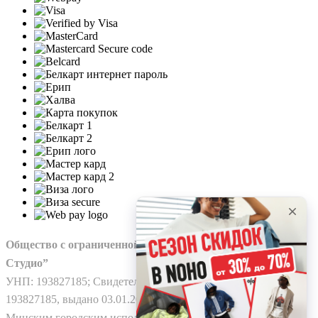
Общество с ограниченной ответственностью “Нохо
Студио”
УНП: 193827185; Свидетельство о гос. регистрации №
193827185, выдано 03.01.2025
Минским городским исполнительным комитетом.