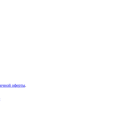
ичной оферты
.
е