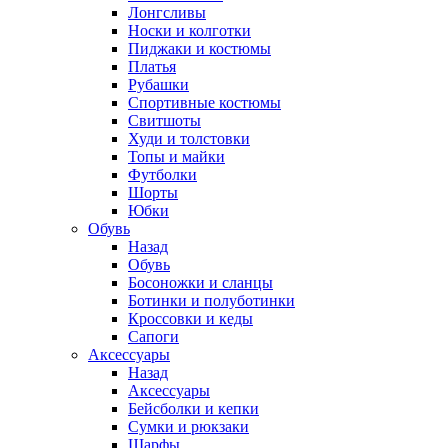
Лонгсливы
Носки и колготки
Пиджаки и костюмы
Платья
Рубашки
Спортивные костюмы
Свитшоты
Худи и толстовки
Топы и майки
Футболки
Шорты
Юбки
Обувь
Назад
Обувь
Босоножки и сланцы
Ботинки и полуботинки
Кроссовки и кеды
Сапоги
Аксессуары
Назад
Аксессуары
Бейсболки и кепки
Сумки и рюкзаки
Шарфы