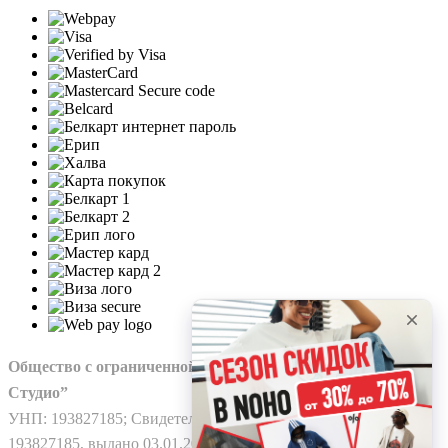
Общество с ограниченной ответственностью “Нохо
Студио”
УНП: 193827185; Свидетельство о гос. регистрации №
193827185, выдано 03.01.2025