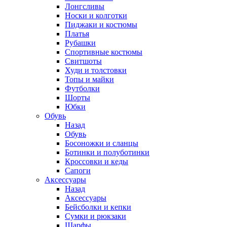
Лонгсливы
Носки и колготки
Пиджаки и костюмы
Платья
Рубашки
Спортивные костюмы
Свитшоты
Худи и толстовки
Топы и майки
Футболки
Шорты
Юбки
Обувь
Назад
Обувь
Босоножки и сланцы
Ботинки и полуботинки
Кроссовки и кеды
Сапоги
Аксессуары
Назад
Аксессуары
Бейсболки и кепки
Сумки и рюкзаки
Шарфы