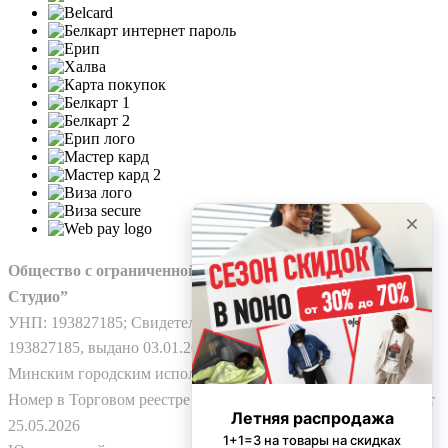
Общество с ограниченной ответственностью “Нохо
Студио”
УНП: 193827185; Свидетельство о гос. регистрации №
193827185, выдано 03.01.2025
Минским городским исполнительным комитетом.
Номер в Торговом реестре Республики Беларусь: № 778224 от
25.05.2026