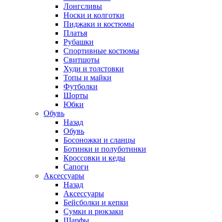
Лонгсливы
Носки и колготки
Пиджаки и костюмы
Платья
Рубашки
Спортивные костюмы
Свитшоты
Худи и толстовки
Топы и майки
Футболки
Шорты
Юбки
Обувь
Назад
Обувь
Босоножки и сланцы
Ботинки и полуботинки
Кроссовки и кеды
Сапоги
Аксессуары
Назад
Аксессуары
Бейсболки и кепки
Сумки и рюкзаки
Шарфы