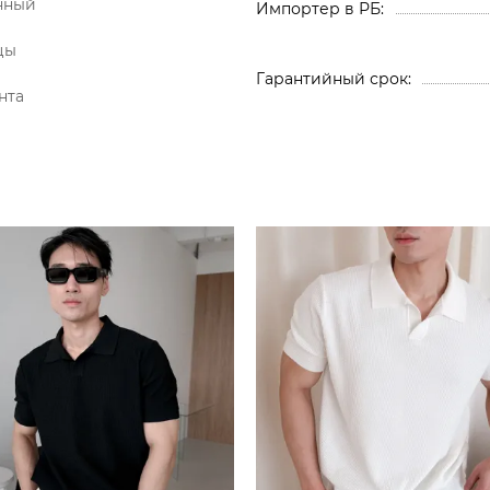
нный
Импортер в РБ
цы
Гарантийный срок
нта