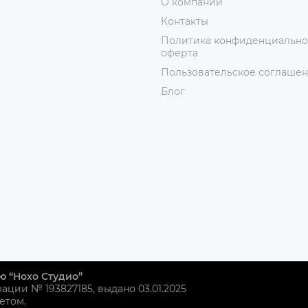
О компании
Контакты
Политика конфиденциально
оферта
Пользовательское соглаше
Блог
ю “Нохо Студио”
рации № 193827185, выдано 03.01.2025
етом.