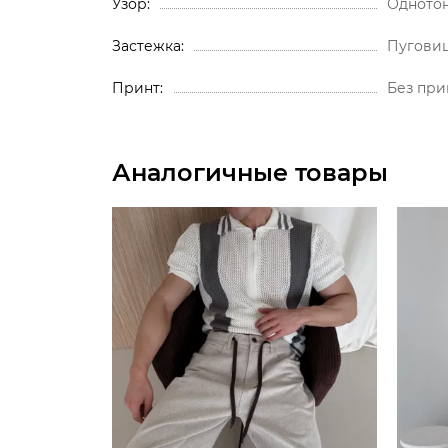
Узор
Одното
Застежка
Пугови
Принт
Без при
Аналогичные товары