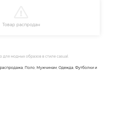
В КОРЗИНУ
Товар распродан
 для модных образов в стиле casual.
 распродажа
,
Поло
,
Мужчинам
,
Одежда
,
Футболки и