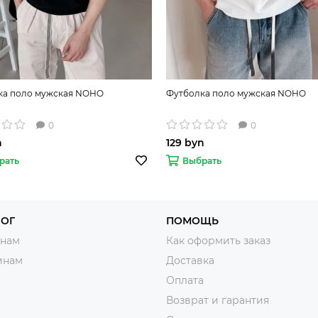
ка поло мужская NOHO
Футболка поло мужская NOHO
0
0
n
129 byn
рать
Выбрать
ЛОГ
ПОМОЩЬ
нам
Как оформить заказ
инам
Доставка
Оплата
Возврат и гарантия