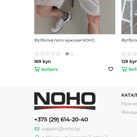
Футболка поло мужская NOHO
Футбол
0
169 byn
129 by
Выбрать
Выб
КАТА
Мужчи
Женщ
+375 (29) 614-20-40
support@noho.by