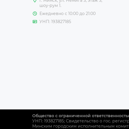
г. Минск, ул. Немига 3, этаж 3,
шоу-рум 1.
Ежедневно с 10:00 до 21:00
УНП: 193827185
Общество с ограниченной ответственность
УНП: 193827185; Свидетельство о гос. регист
Минским городским исполнительным комит