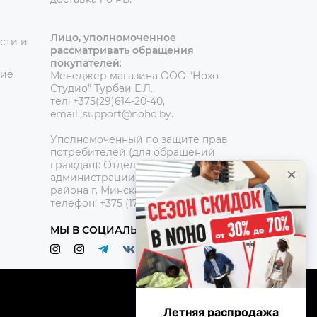
Лицо, уполномоченное
сти и
рассматривать обращения
покупателей
:
ние
Менеджер магазина ООО “Нохо
Студио”
Турбай Е.Л.,
тел: +375(29)614-20-40,
email: support@noho.by.
Уполномоченный по защите прав
потребителей (для обращений
граждан):
Отдел торговли и услуг
администрации Центрального
района г. Минска,
телефон: +375 (17) 390-42-95
МЫ В СОЦИАЛЬНЫХ СЕТЯХ