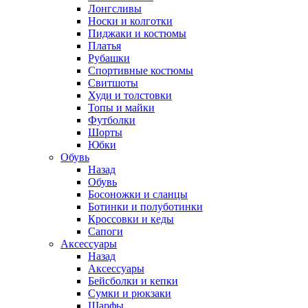
Лонгсливы
Носки и колготки
Пиджаки и костюмы
Платья
Рубашки
Спортивные костюмы
Свитшоты
Худи и толстовки
Топы и майки
Футболки
Шорты
Юбки
Обувь
Назад
Обувь
Босоножки и сланцы
Ботинки и полуботинки
Кроссовки и кеды
Сапоги
Аксессуары
Назад
Аксессуары
Бейсболки и кепки
Сумки и рюкзаки
Шарфы