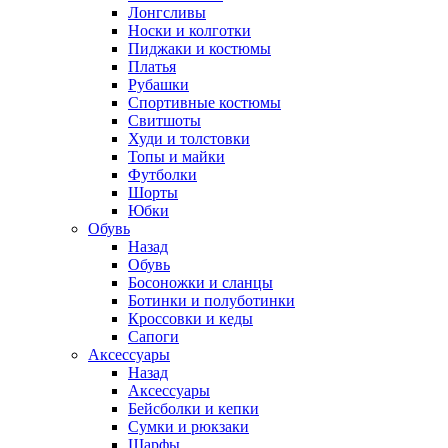
Лонгсливы
Носки и колготки
Пиджаки и костюмы
Платья
Рубашки
Спортивные костюмы
Свитшоты
Худи и толстовки
Топы и майки
Футболки
Шорты
Юбки
Обувь
Назад
Обувь
Босоножки и сланцы
Ботинки и полуботинки
Кроссовки и кеды
Сапоги
Аксессуары
Назад
Аксессуары
Бейсболки и кепки
Сумки и рюкзаки
Шарфы