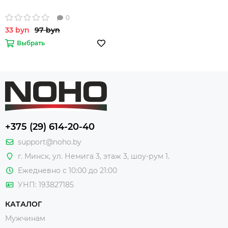
0
33 byn
97 byn
Выбрать
+375 (29) 614-20-40
support@noho.by
г. Минск, ул. Немига 3, этаж 3, шоу-рум 1.
Ежедневно с 10:00 до 21:00
УНП: 193827185
КАТАЛОГ
Мужчинам