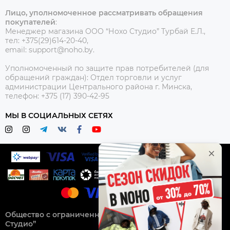
Лицо, уполномоченное рассматривать обращения
покупателей
:
Менеджер магазина ООО “Нохо Студио”
Турбай Е.Л.,
тел: +375(29)614-20-40,
email: support@noho.by.
Уполномоченный по защите прав потребителей (для
обращений граждан):
Отдел торговли и услуг
администрации Центрального района г. Минска,
телефон: +375 (17) 390-42-95
МЫ В СОЦИАЛЬНЫХ СЕТЯХ
Общество с ограниченной ответственностью “Нохо
Студио”