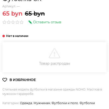
Артикул:
—
65 byn
65 byn
Оставить отзыв
В КОРЗИНУ
Товар распродан
Стильная модель футболки в магазине одежды NOHO. Мастхэв в
мужском гардеробе.
Категории:
Одежда
,
Мужчинам
,
Футболки и поло
,
Футболки