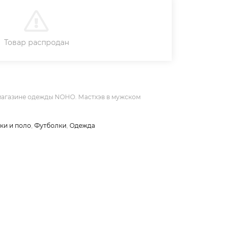
В КОРЗИНУ
Товар распродан
магазине одежды NOHO. Мастхэв в мужском
ки и поло
,
Футболки
,
Одежда