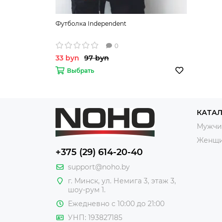
Футболка Independent
0
33 byn
97 byn
Выбрать
КАТА
Мужчи
Женщ
+375 (29) 614-20-40
support@noho.by
г. Минск, ул. Немига 3, этаж 3,
шоу-рум 1.
Ежедневно с 10:00 до 21:00
УНП: 193827185