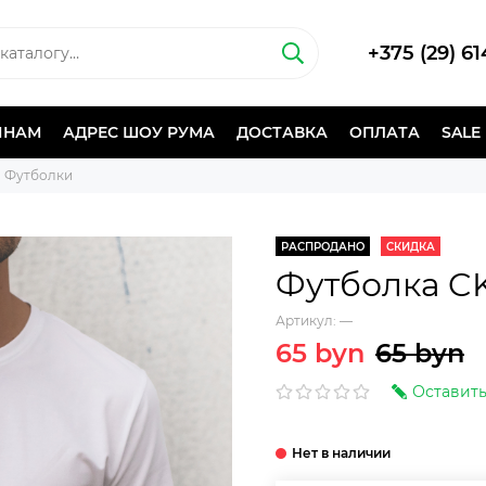
+375 (29) 6
ИНАМ
АДРЕС ШОУ РУМА
ДОСТАВКА
ОПЛАТА
SALE
Футболки
РАСПРОДАНО
СКИДКА
Футболка C
Артикул:
—
65 byn
65 byn
Оставить