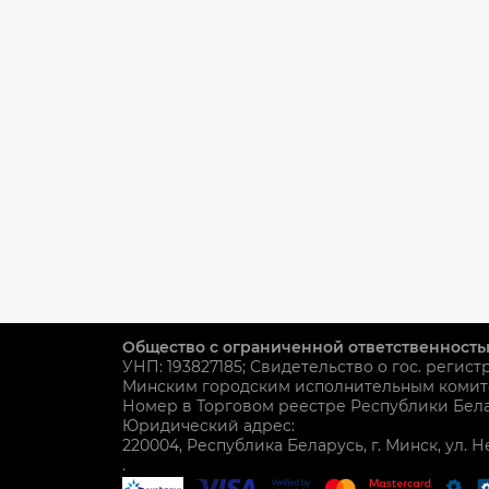
Общество с ограниченной ответственность
УНП: 193827185; Свидетельство о гос. регист
Минским городским исполнительным комит
Номер в Торговом реестре Республики Белар
Юридический адрес:
220004, Республика Беларусь, г. Минск, ул. Н
.