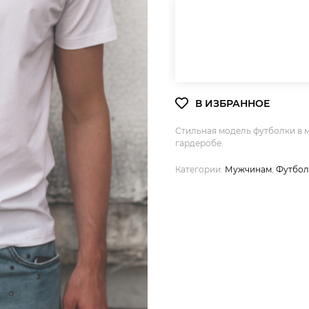
Стильная модель футболки в 
гардеробе.
Категории:
Мужчинам
,
Футбол