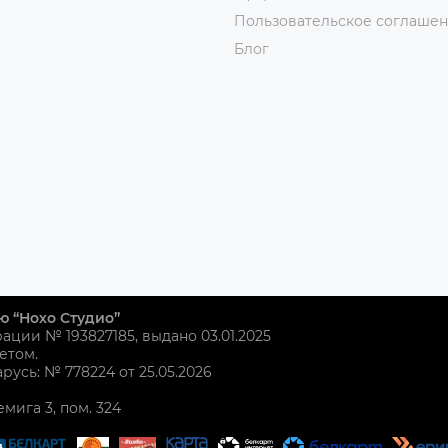
Пользовательское соглаше
Блог
ю “Нохо Студио”
рации № 193827185, выдано 03.01.2025
етом.
усь: № 778224 от 25.05.2026
емига 3, пом. 324