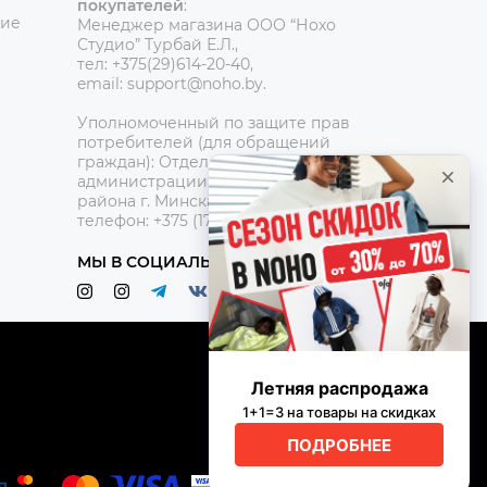
покупателей
:
ние
Менеджер магазина ООО “Нохо
Студио”
Турбай Е.Л.,
тел: +375(29)614-20-40,
email: support@noho.by.
Уполномоченный по защите прав
потребителей (для обращений
граждан):
Отдел торговли и услуг
администрации Центрального
района г. Минска,
телефон: +375 (17) 390-42-95
МЫ В СОЦИАЛЬНЫХ СЕТЯХ