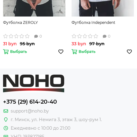
Футболка ZEROLY
Футболка Independent
0
0
31 byn
95 byn
33 byn
97 byn
Выбрать
Выбрать
+375 (29) 614-20-40
support@noho.by
г. Минск, ул. Немига 3, этаж 3, шоу-рум 1.
Ежедневно с 10:00 до 21:00
УНП: 193827185