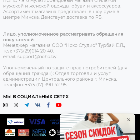
NOHO - это мультибрендовый магазин стильной
мужской и женской одежды, обуви и аксессуаров.
Ассортимент магазина представлен в шоу руме в
центре Минска.
Действует доставка по РБ.
Лицо, уполномоченное рассматривать обращения
покупателей
:
Менеджер магазина ООО “Нохо Студио”
Турбай Е.Л.,
тел: +375(29)614-20-40,
email: support@noho.by.
Уполномоченный по защите прав потребителей (для
обращений граждан):
Отдел торговли и услуг
администрации Центрального района г. Минска,
телефон: +375 (17) 390-42-95
МЫ В СОЦИАЛЬНЫХ СЕТЯХ