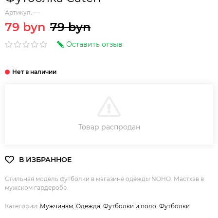
Артикул:
—
79 byn
79 byn
Оставить отзыв
В КОРЗИНУ
Товар распродан
Стильная модель футболки в магазине одежды NOHO. Мастхэв в
мужском гардеробе.
Категории:
Мужчинам
,
Одежда
,
Футболки и поло
,
Футболки