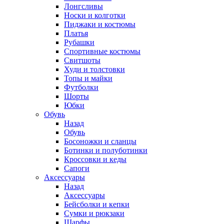
Лонгсливы
Носки и колготки
Пиджаки и костюмы
Платья
Рубашки
Спортивные костюмы
Свитшоты
Худи и толстовки
Топы и майки
Футболки
Шорты
Юбки
Обувь
Назад
Обувь
Босоножки и сланцы
Ботинки и полуботинки
Кроссовки и кеды
Сапоги
Аксессуары
Назад
Аксессуары
Бейсболки и кепки
Сумки и рюкзаки
Шарфы