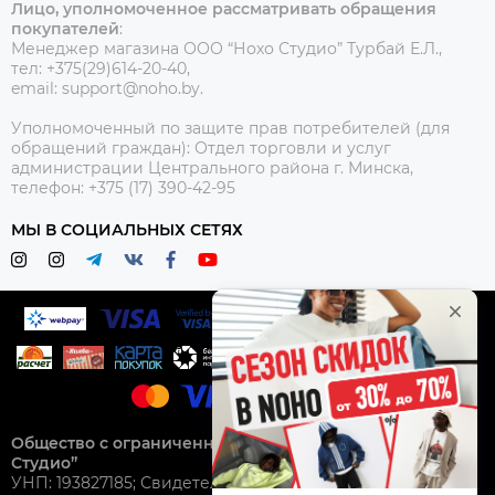
Лицо, уполномоченное рассматривать обращения
покупателей
:
Менеджер магазина ООО “Нохо Студио”
Турбай Е.Л.,
тел: +375(29)614-20-40,
email: support@noho.by.
Уполномоченный по защите прав потребителей (для
обращений граждан):
Отдел торговли и услуг
администрации Центрального района г. Минска,
телефон: +375 (17) 390-42-95
МЫ В СОЦИАЛЬНЫХ СЕТЯХ
Общество с ограниченной ответственностью “Нохо
Студио”
УНП: 193827185; Свидетельство о гос. регистрации №