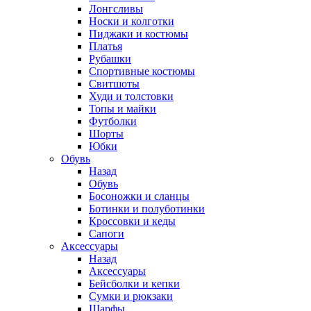
Лонгсливы
Носки и колготки
Пиджаки и костюмы
Платья
Рубашки
Спортивные костюмы
Свитшоты
Худи и толстовки
Топы и майки
Футболки
Шорты
Юбки
Обувь
Назад
Обувь
Босоножки и сланцы
Ботинки и полуботинки
Кроссовки и кеды
Сапоги
Аксессуары
Назад
Аксессуары
Бейсболки и кепки
Сумки и рюкзаки
Шарфы