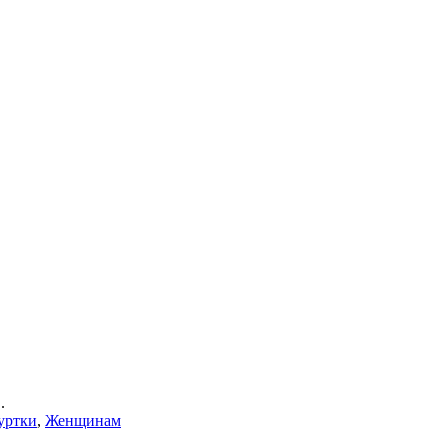
.
уртки
,
Женщинам