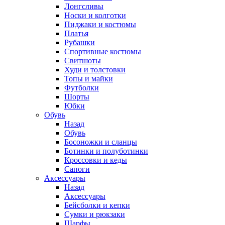
Лонгсливы
Носки и колготки
Пиджаки и костюмы
Платья
Рубашки
Спортивные костюмы
Свитшоты
Худи и толстовки
Топы и майки
Футболки
Шорты
Юбки
Обувь
Назад
Обувь
Босоножки и сланцы
Ботинки и полуботинки
Кроссовки и кеды
Сапоги
Аксессуары
Назад
Аксессуары
Бейсболки и кепки
Сумки и рюкзаки
Шарфы