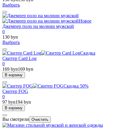
Выбрать
Новое
Джемпер поло на молнии мужской
0
130 byn
Выбрать
Скидка
Свитер Card Log
0
169 byn
169 byn
В корзину
Скидка 50%
Свитер FOG
0
97 byn
194 byn
В корзину
Вы смотрели
Очистить