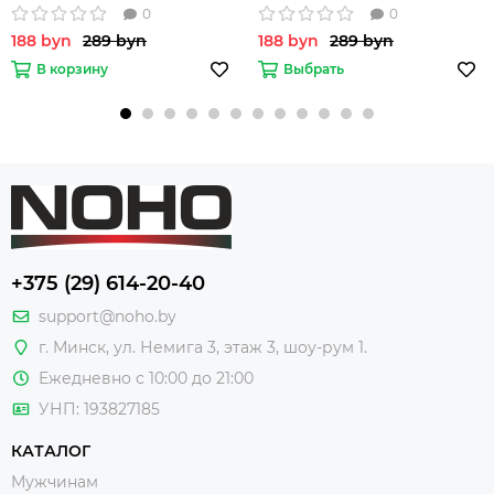
0
0
188 byn
289 byn
188 byn
289 byn
В корзину
Выбрать
+375 (29) 614-20-40
support@noho.by
г. Минск, ул. Немига 3, этаж 3, шоу-рум 1.
Ежедневно с 10:00 до 21:00
УНП: 193827185
КАТАЛОГ
Мужчинам