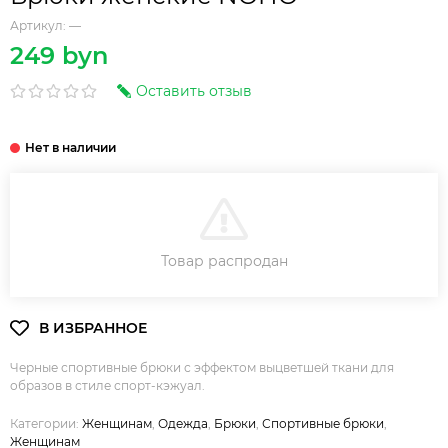
Артикул:
—
249 byn
Оставить отзыв
В КОРЗИНУ
Товар распродан
Черные спортивные брюки с эффектом выцветшей ткани для
образов в стиле спорт-кэжуал.
Категории:
Женщинам
,
Одежда
,
Брюки
,
Спортивные брюки
,
Женщинам