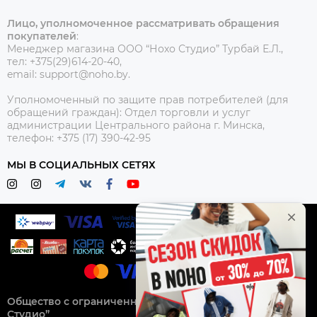
Лицо, уполномоченное рассматривать обращения
покупателей
:
Менеджер магазина ООО “Нохо Студио”
Турбай Е.Л.,
тел: +375(29)614-20-40,
email: support@noho.by.
Уполномоченный по защите прав потребителей (для
обращений граждан):
Отдел торговли и услуг
администрации Центрального района г. Минска,
телефон: +375 (17) 390-42-95
МЫ В СОЦИАЛЬНЫХ СЕТЯХ
Общество с ограниченной ответственностью “Нохо
Студио”