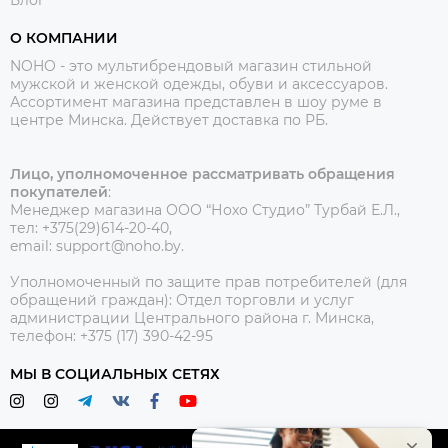
О КОМПАНИИ
NOHO - это мультибрендовый магазин стильной
мужской и женской одежды, обуви и аксессуаров.
Ассортимент магазина представлен в шоу руме в
центре Минска.
Действует доставка по РБ.
Лицо, уполномоченное рассматривать обращения
покупателей
:
Менеджер магазина ООО “Нохо Студио”
Турбай Е.Л.,
тел: +375(29)614-20-40,
email: support@noho.by.
Уполномоченный по защите прав потребителей (для
обращений граждан):
Отдел торговли и услуг
администрации Центрального района г. Минска,
телефон: +375 (17) 390-42-95
МЫ В СОЦИАЛЬНЫХ СЕТЯХ