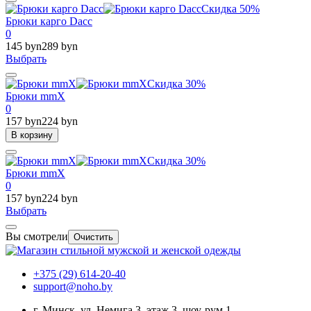
Скидка 50%
Брюки карго Dacc
0
145 byn
289 byn
Выбрать
Скидка 30%
Брюки mmX
0
157 byn
224 byn
В корзину
Скидка 30%
Брюки mmX
0
157 byn
224 byn
Выбрать
Вы смотрели
Очистить
+375 (29) 614-20-40
support@noho.by
г. Минск, ул. Немига 3, этаж 3, шоу-рум 1.