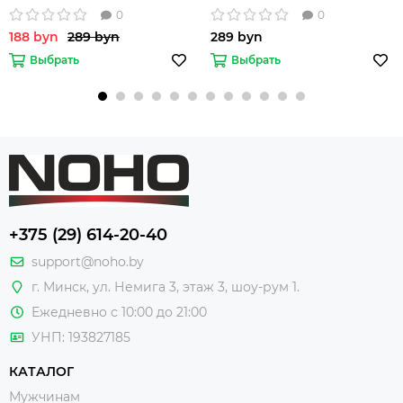
0
0
188 byn
289 byn
289 byn
Выбрать
Выбрать
+375 (29) 614-20-40
support@noho.by
г. Минск, ул. Немига 3, этаж 3, шоу-рум 1.
Ежедневно с 10:00 до 21:00
УНП: 193827185
КАТАЛОГ
Мужчинам