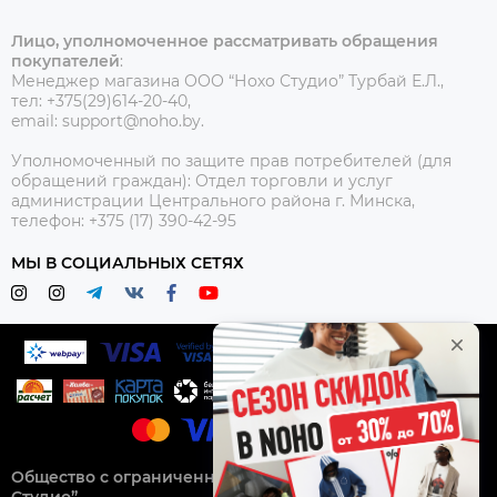
Лицо, уполномоченное рассматривать обращения
покупателей
:
Менеджер магазина ООО “Нохо Студио”
Турбай Е.Л.,
тел: +375(29)614-20-40,
email: support@noho.by.
Уполномоченный по защите прав потребителей (для
обращений граждан):
Отдел торговли и услуг
администрации Центрального района г. Минска,
телефон: +375 (17) 390-42-95
МЫ В СОЦИАЛЬНЫХ СЕТЯХ
Общество с ограниченной ответственностью “Нохо
Студио”