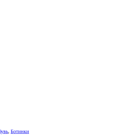
бувь
,
Ботинки