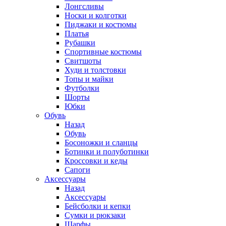
Лонгсливы
Носки и колготки
Пиджаки и костюмы
Платья
Рубашки
Спортивные костюмы
Свитшоты
Худи и толстовки
Топы и майки
Футболки
Шорты
Юбки
Обувь
Назад
Обувь
Босоножки и сланцы
Ботинки и полуботинки
Кроссовки и кеды
Сапоги
Аксессуары
Назад
Аксессуары
Бейсболки и кепки
Сумки и рюкзаки
Шарфы