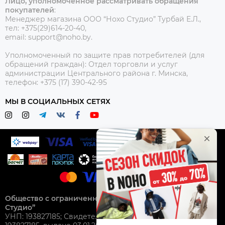
Лицо, уполномоченное рассматривать обращения
покупателей
:
Менеджер магазина ООО “Нохо Студио”
Турбай Е.Л.,
тел: +375(29)614-20-40,
email: support@noho.by.
Уполномоченный по защите прав потребителей (для
обращений граждан):
Отдел торговли и услуг
администрации Центрального района г. Минска,
телефон: +375 (17) 390-42-95
МЫ В СОЦИАЛЬНЫХ СЕТЯХ
Общество с ограниченной ответственностью “Нохо
Студио”
УНП: 193827185; Свидетельство о гос. регистрации №