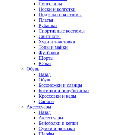
Лонгсливы
Носки и колготки
Пиджаки и костюмы
Платья
Рубашки
Спортивные костюмы
Свитшоты
Худи и толстовки
Топы и майки
Футболки
Шорты
Юбки
Обувь
Назад
Обувь
Босоножки и сланцы
Ботинки и полуботинки
Кроссовки и кеды
Сапоги
Аксессуары
Назад
Аксессуары
Бейсболки и кепки
Сумки и рюкзаки
Шарфы