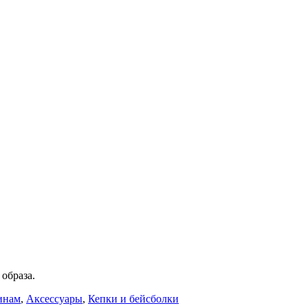
образа.
инам
,
Аксессуары
,
Кепки и бейсболки