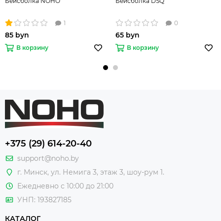
Бейсболка NOHO
Бейсболка DSQ
1
0
85 byn
65 byn
В корзину
В корзину
+375 (29) 614-20-40
support@noho.by
г. Минск, ул. Немига 3, этаж 3, шоу-рум 1.
Ежедневно с 10:00 до 21:00
УНП: 193827185
КАТАЛОГ