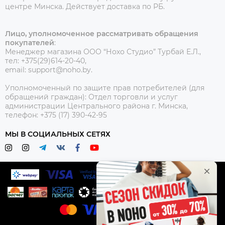
центре Минска.
Действует доставка по РБ.
Лицо, уполномоченное рассматривать обращения
покупателей
:
Менеджер магазина ООО “Нохо Студио”
Турбай Е.Л.,
тел: +375(29)614-20-40,
email: support@noho.by.
Уполномоченный по защите прав потребителей (для
обращений граждан):
Отдел торговли и услуг
администрации Центрального района г. Минска,
телефон: +375 (17) 390-42-95
МЫ В СОЦИАЛЬНЫХ СЕТЯХ