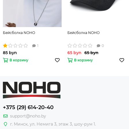
Бейсболка NOHO
Бейсболка NOHO
1
0
85 byn
65 byn
65 byn
В корзину
В корзину
+375 (29) 614-20-40
support@noho.by
г. Минск, ул. Немига 3, этаж 3, шоу-рум 1.