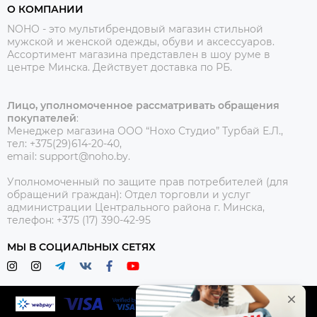
О КОМПАНИИ
NOHO - это мультибрендовый магазин стильной
мужской и женской одежды, обуви и аксессуаров.
Ассортимент магазина представлен в шоу руме в
центре Минска.
Действует доставка по РБ.
Лицо, уполномоченное рассматривать обращения
покупателей
:
Менеджер магазина ООО “Нохо Студио”
Турбай Е.Л.,
тел: +375(29)614-20-40,
email: support@noho.by.
Уполномоченный по защите прав потребителей (для
обращений граждан):
Отдел торговли и услуг
администрации Центрального района г. Минска,
телефон: +375 (17) 390-42-95
МЫ В СОЦИАЛЬНЫХ СЕТЯХ