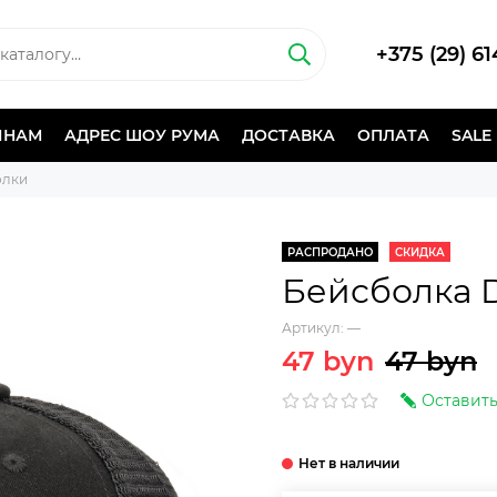
+375 (29) 6
ИНАМ
АДРЕС ШОУ РУМА
ДОСТАВКА
ОПЛАТА
SALE
олки
РАСПРОДАНО
СКИДКА
Бейсболка 
Артикул:
—
47 byn
47 byn
Оставить