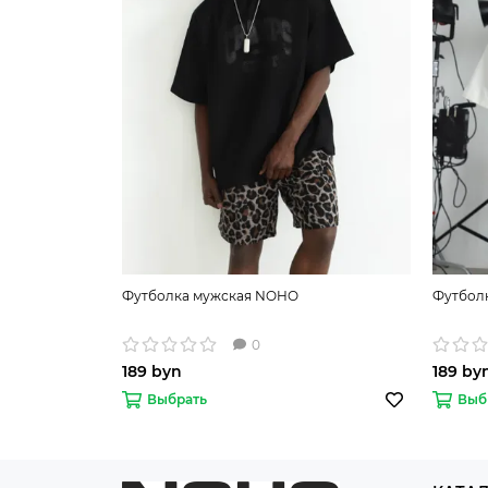
Футболка мужская NOHO
Футбол
0
189 byn
189 by
Выбрать
Выб