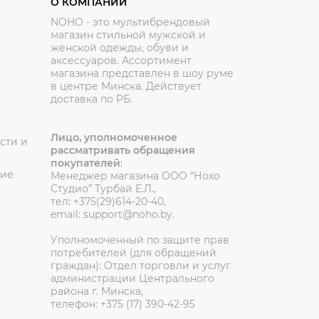
О КОМПАНИИ
NOHO - это мультибрендовый
магазин стильной мужской и
женской одежды, обуви и
аксессуаров. Ассортимент
магазина представлен в шоу руме
в центре Минска.
Действует
доставка по РБ.
Лицо, уполномоченное
сти и
рассматривать обращения
покупателей
:
ние
Менеджер магазина ООО “Нохо
Студио”
Турбай Е.Л.,
тел: +375(29)614-20-40,
email: support@noho.by.
Уполномоченный по защите прав
потребителей (для обращений
граждан):
Отдел торговли и услуг
администрации Центрального
района г. Минска,
телефон: +375 (17) 390-42-95