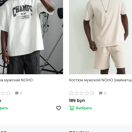
ка мужская NOHO
Костюм мужской NOHO (майка+ш
0
0
n
189 byn
рать
Выбрать