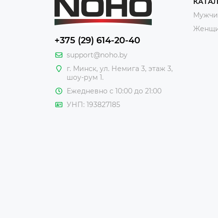
КАТА
Мужчи
Женщ
+375 (29) 614-20-40
support@noho.by
г. Минск, ул. Немига 3, этаж 3,
шоу-рум 1.
Ежедневно с 10:00 до 21:00
УНП: 193827185